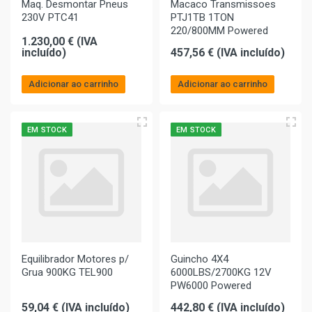
Maq. Desmontar Pneus
Macaco Transmissoes
230V PTC41
PTJ1TB 1TON
220/800MM Powered
1.230,00 € (IVA
incluído)
457,56 € (IVA incluído)
Adicionar ao carrinho
Adicionar ao carrinho
EM STOCK
EM STOCK
Equilibrador Motores p/
Guincho 4X4
Grua 900KG TEL900
6000LBS/2700KG 12V
PW6000 Powered
59,04 € (IVA incluído)
442,80 € (IVA incluído)