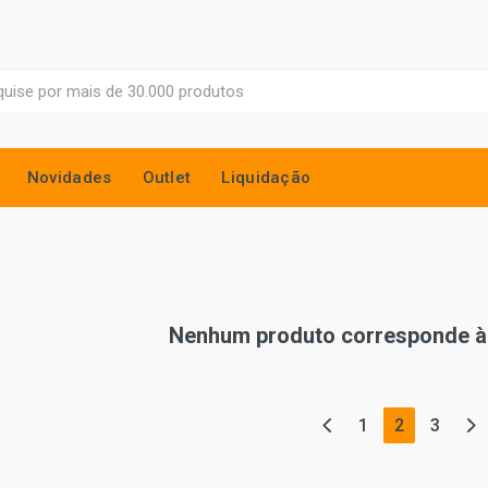
Novidades
Outlet
Liquidação
Nenhum produto corresponde à 
(current)
1
2
3