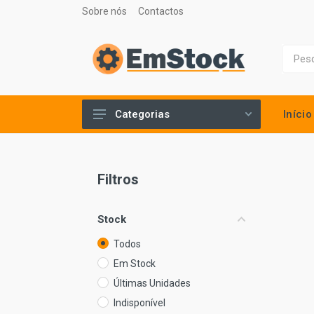
Sobre nós
Contactos
Início
Categorias
Abrasivos, diamantados e
pastilhados
Filtros
Ar comprimido
Ar quente
Stock
Auto & oficina
Todos
Construção
Em Stock
Elevação e movimentação de
Últimas Unidades
cargas
Indisponível