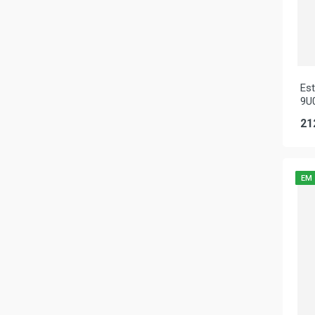
Es
9U
21
EM