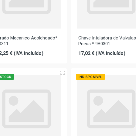
trado Mecanico Acolchoado*
Chave Intaladora de Valvulas
0311
Pneus * 9B0301
2,25 € (IVA incluído)
17,02 € (IVA incluído)
 STOCK
INDISPONÍVEL