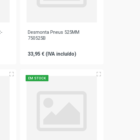
2-
Desmonta Pneus 525MM
750525B
33,95 € (IVA incluído)
EM STOCK