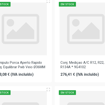
 STOCK
EM STOCK
nipulo Porca Aperto Rapido
Conj. Mediçao A/C R12, R22,
q. Equilibrar Pwb Veio Ø36MM
R134A * 9G4102
8,08 € (IVA incluído)
276,41 € (IVA incluído)
 STOCK
EM STOCK