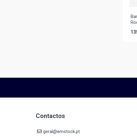
Ban
Ro
13
Contactos
geral@emstock.pt