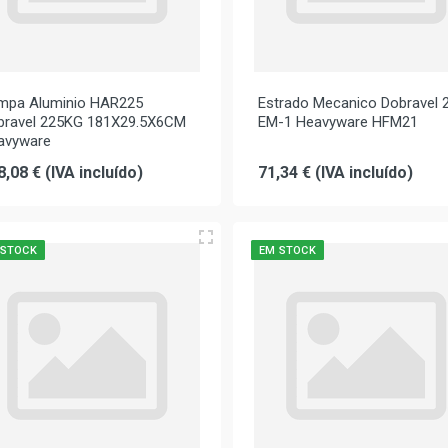
mpa Aluminio HAR225
Estrado Mecanico Dobravel 
bravel 225KG 181X29.5X6CM
EM-1 Heavyware HFM21
avyware
8,08 € (IVA incluído)
71,34 € (IVA incluído)
 STOCK
EM STOCK