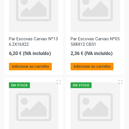
Par Escovas Carvao Nº13
Par Escovas Carvao Nº05
6.2X16X22
5X8X12 CB51
6,20 € (IVA incluído)
2,36 € (IVA incluído)
Adicionar ao carrinho
Adicionar ao carrinho
EM STOCK
EM STOCK