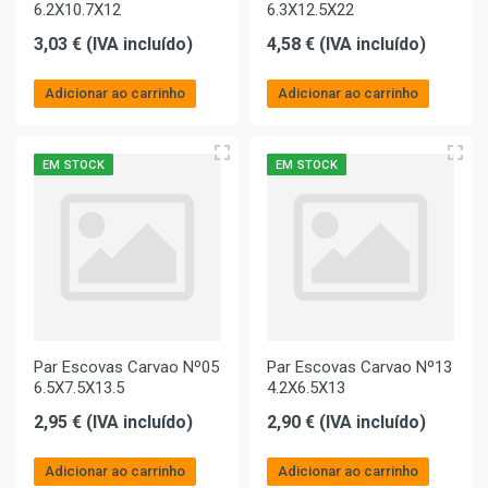
6.2X10.7X12
6.3X12.5X22
3,03 € (IVA incluído)
4,58 € (IVA incluído)
Adicionar ao carrinho
Adicionar ao carrinho
EM STOCK
EM STOCK
Par Escovas Carvao Nº05
Par Escovas Carvao Nº13
6.5X7.5X13.5
4.2X6.5X13
2,95 € (IVA incluído)
2,90 € (IVA incluído)
Adicionar ao carrinho
Adicionar ao carrinho