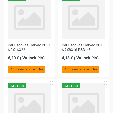
Par Escovas Carvao Nº01
Par Escovas Carvao Nº13
6.3X16X22
6.2X8X16 B&D d5
6,20 € (IVA incluído)
4,13 € (IVA incluído)
Adicionar ao carrinho
Adicionar ao carrinho
EM STOCK
EM STOCK