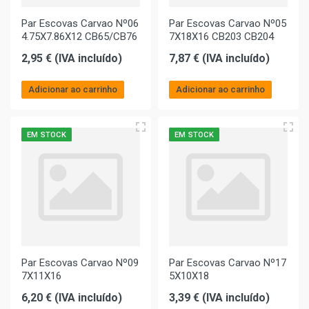
Par Escovas Carvao Nº06
Par Escovas Carvao Nº05
4.75X7.86X12 CB65/CB76
7X18X16 CB203 CB204
2,95 € (IVA incluído)
7,87 € (IVA incluído)
Adicionar ao carrinho
Adicionar ao carrinho
EM STOCK
EM STOCK
Par Escovas Carvao Nº09
Par Escovas Carvao Nº17
7X11X16
5X10X18
6,20 € (IVA incluído)
3,39 € (IVA incluído)